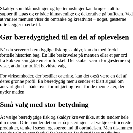
Skaldyr som blåmuslinger og hjertemuslinger kan bruges i alt fra
supper til tapas og er både klimavenlige og dekorative på buffeten. Ved
at variere menuen viser du omtanke og kreativitet – noget, gæsterne
ofte lægger mærke til.
Gør bæredygtighed til en del af oplevelsen
Når du serverer bæredygtige fisk og skaldyr, kan du med fordel
fortælle historien bag. En lille beskrivelse på menuen eller et par ord
fra kokken kan gøre en stor forskel. Det skaber værdi for gæsterne og
viser, at du har truffet bevidste valg.
For virksomheder, der bestiller catering, kan det også være en del af
deres grønne profil. En bæredygtig menu sender et klart signal om
ansvarlighed – både over for miljøet og over for de mennesker, der
nyder maden.
Små valg med stor betydning
At vælge bæredygtige fisk og skaldyr kræver ikke, at du ændrer hele
din menu. Ofte handler det om små justeringer – at vælge certificerede
produkter, tænke i sæson og spørge ind til oprindelsen. Men tilsammen