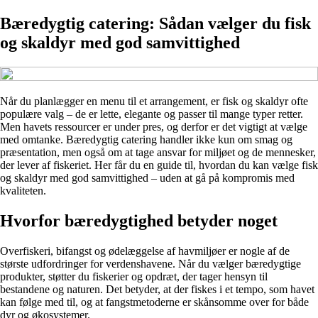
Bæredygtig catering: Sådan vælger du fisk
og skaldyr med god samvittighed
Når du planlægger en menu til et arrangement, er fisk og skaldyr ofte
populære valg – de er lette, elegante og passer til mange typer retter.
Men havets ressourcer er under pres, og derfor er det vigtigt at vælge
med omtanke. Bæredygtig catering handler ikke kun om smag og
præsentation, men også om at tage ansvar for miljøet og de mennesker,
der lever af fiskeriet. Her får du en guide til, hvordan du kan vælge fisk
og skaldyr med god samvittighed – uden at gå på kompromis med
kvaliteten.
Hvorfor bæredygtighed betyder noget
Overfiskeri, bifangst og ødelæggelse af havmiljøer er nogle af de
største udfordringer for verdenshavene. Når du vælger bæredygtige
produkter, støtter du fiskerier og opdræt, der tager hensyn til
bestandene og naturen. Det betyder, at der fiskes i et tempo, som havet
kan følge med til, og at fangstmetoderne er skånsomme over for både
dyr og økosystemer.