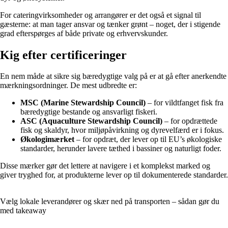
For cateringvirksomheder og arrangører er det også et signal til
gæsterne: at man tager ansvar og tænker grønt – noget, der i stigende
grad efterspørges af både private og erhvervskunder.
Kig efter certificeringer
En nem måde at sikre sig bæredygtige valg på er at gå efter anerkendte
mærkningsordninger. De mest udbredte er:
MSC (Marine Stewardship Council)
– for vildtfanget fisk fra
bæredygtige bestande og ansvarligt fiskeri.
ASC (Aquaculture Stewardship Council)
– for opdrættede
fisk og skaldyr, hvor miljøpåvirkning og dyrevelfærd er i fokus.
Økologimærket
– for opdræt, der lever op til EU’s økologiske
standarder, herunder lavere tæthed i bassiner og naturligt foder.
Disse mærker gør det lettere at navigere i et komplekst marked og
giver tryghed for, at produkterne lever op til dokumenterede standarder.
Vælg lokale leverandører og skær ned på transporten – sådan gør du
med takeaway