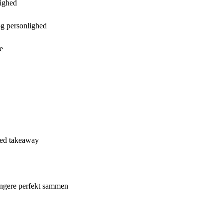
tighed
og personlighed
e
med takeaway
 fungere perfekt sammen