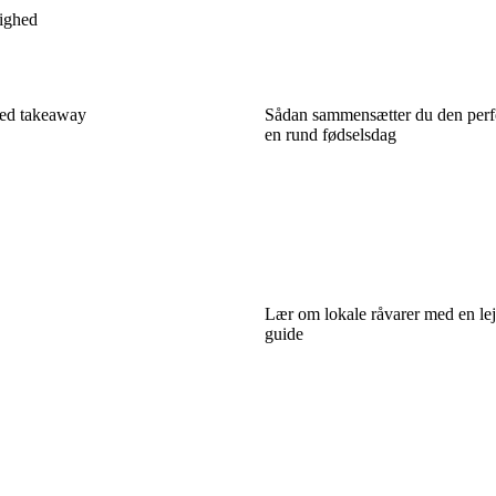
tighed
med takeaway
Sådan sammensætter du den perfe
en rund fødselsdag
Lær om lokale råvarer med en le
guide