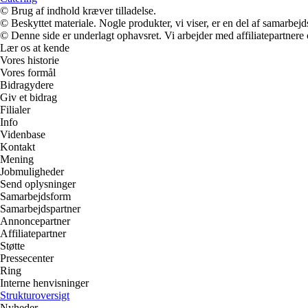
© Brug af indhold kræver tilladelse.
© Beskyttet materiale. Nogle produkter, vi viser, er en del af samarbejd
© Denne side er underlagt ophavsret. Vi arbejder med affiliatepartnere 
Lær os at kende
Vores historie
Vores formål
Bidragydere
Giv et bidrag
Filialer
Info
Videnbase
Kontakt
Mening
Jobmuligheder
Send oplysninger
Samarbejdsform
Samarbejdspartner
Annoncepartner
Affiliatepartner
Støtte
Pressecenter
Ring
Interne henvisninger
Strukturoversigt
Nyheder