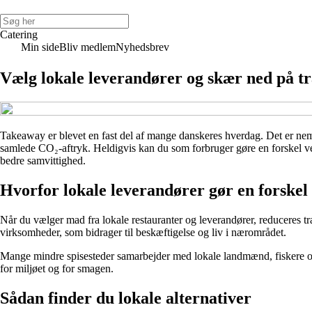
Catering
Min side
Bliv medlem
Nyhedsbrev
Vælg lokale leverandører og skær ned på t
Takeaway er blevet en fast del af mange danskeres hverdag. Det er nemt
samlede CO₂-aftryk. Heldigvis kan du som forbruger gøre en forskel ve
bedre samvittighed.
Hvorfor lokale leverandører gør en forskel
Når du vælger mad fra lokale restauranter og leverandører, reduceres tr
virksomheder, som bidrager til beskæftigelse og liv i nærområdet.
Mange mindre spisesteder samarbejder med lokale landmænd, fiskere og p
for miljøet og for smagen.
Sådan finder du lokale alternativer