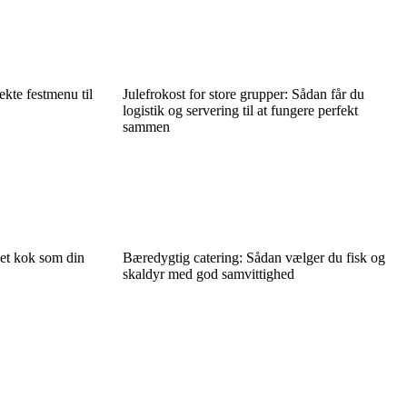
kte festmenu til
Julefrokost for store grupper: Sådan får du
logistik og servering til at fungere perfekt
sammen
jet kok som din
Bæredygtig catering: Sådan vælger du fisk og
skaldyr med god samvittighed