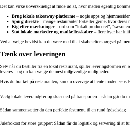
Det kan virke uoverskueligt at finde ud af, hvor maden egentlig kommer 
Brug lokale takeaway-platforme
– nogle apps og hjemmesider fr
Spørg direkte
– mange restauranter fortæller gerne, hvor deres r
Kig efter mærkninger
– ord som “lokalt produceret”, “sæsonens r
Støt lokale markeder og madfællesskaber
– flere byer har init
Ved at vælge bevidst kan du være med til at skabe efterspørgsel på mer
Tænk over leveringen
Selv når du bestiller fra en lokal restaurant, spiller leveringsformen e
leveres – og du kan vælge de mest miljøvenlige muligheder.
Hvis du bor tæt på restauranten, kan du overveje at hente maden selv. 
Vælg lokale leverandører og skær ned på transporten – sådan gør du 
Sådan sammensætter du den perfekte festmenu til en rund fødselsdag
Julefrokost for store grupper: Sådan får du logistik og servering til at