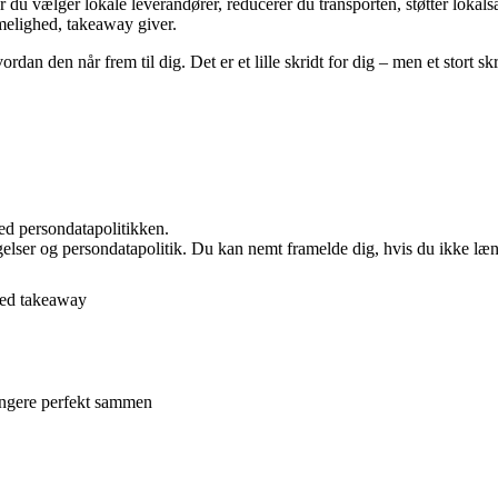
du vælger lokale leverandører, reducerer du transporten, støtter lokals
melighed, takeaway giver.
an den når frem til dig. Det er et lille skridt for dig – men et stort s
ed persondatapolitikken.
ngelser og persondatapolitik. Du kan nemt framelde dig, hvis du ikke læ
med takeaway
 fungere perfekt sammen