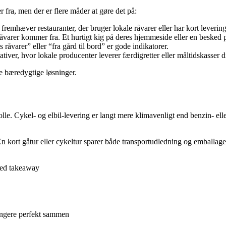
fra, men der er flere måder at gøre det på:
emhæver restauranter, der bruger lokale råvarer eller har kort levering
åvarer kommer fra. Et hurtigt kig på deres hjemmeside eller en besked p
åvarer” eller “fra gård til bord” er gode indikatorer.
iativer, hvor lokale producenter leverer færdigretter eller måltidskasser d
e bæredygtige løsninger.
n rolle. Cykel- og elbil-levering er langt mere klimavenligt end benzin-
En kort gåtur eller cykeltur sparer både transportudledning og emballag
med takeaway
 fungere perfekt sammen