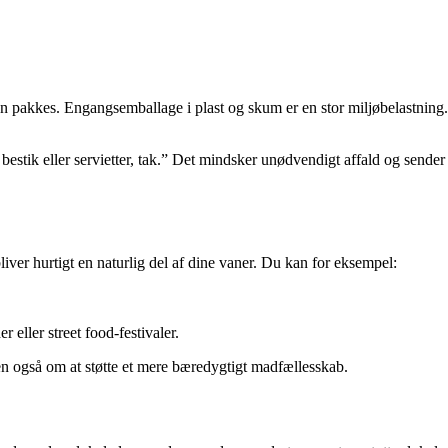
akkes. Engangsemballage i plast og skum er en stor miljøbelastning. F
ra bestik eller servietter, tak.” Det mindsker unødvendigt affald og sende
iver hurtigt en naturlig del af dine vaner. Du kan for eksempel:
ller street food-festivaler.
 også om at støtte et mere bæredygtigt madfællesskab.