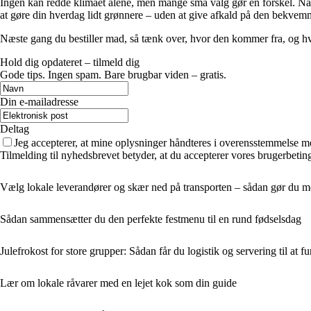
Ingen kan redde klimaet alene, men mange små valg gør en forskel. Når 
at gøre din hverdag lidt grønnere – uden at give afkald på den bekvem
Næste gang du bestiller mad, så tænk over, hvor den kommer fra, og hvord
Hold dig opdateret – tilmeld dig
Gode tips. Ingen spam. Bare brugbar viden – gratis.
Din e-mailadresse
Deltag
Jeg accepterer, at mine oplysninger håndteres i overensstemmelse m
Tilmelding til nyhedsbrevet betyder, at du accepterer vores brugerbeti
Vælg lokale leverandører og skær ned på transporten – sådan gør du 
Sådan sammensætter du den perfekte festmenu til en rund fødselsdag
Julefrokost for store grupper: Sådan får du logistik og servering til at
Lær om lokale råvarer med en lejet kok som din guide