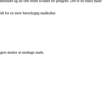
amfundet og får ofte bedre kvalitet for pengene. Det er en enkel måde
kridt for en mere bæredygtig madkultur.
ngere ønsker at modtage mails.