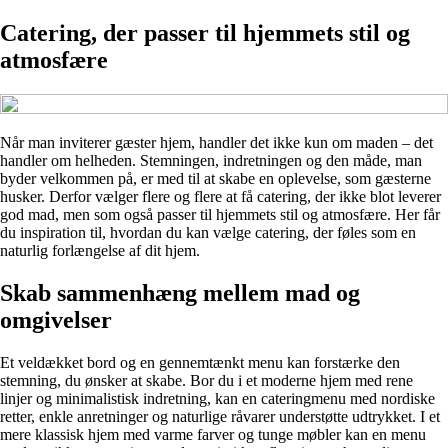
Catering, der passer til hjemmets stil og
atmosfære
Når man inviterer gæster hjem, handler det ikke kun om maden – det
handler om helheden. Stemningen, indretningen og den måde, man
byder velkommen på, er med til at skabe en oplevelse, som gæsterne
husker. Derfor vælger flere og flere at få catering, der ikke blot leverer
god mad, men som også passer til hjemmets stil og atmosfære. Her får
du inspiration til, hvordan du kan vælge catering, der føles som en
naturlig forlængelse af dit hjem.
Skab sammenhæng mellem mad og
omgivelser
Et veldækket bord og en gennemtænkt menu kan forstærke den
stemning, du ønsker at skabe. Bor du i et moderne hjem med rene
linjer og minimalistisk indretning, kan en cateringmenu med nordiske
retter, enkle anretninger og naturlige råvarer understøtte udtrykket. I et
mere klassisk hjem med varme farver og tunge møbler kan en menu