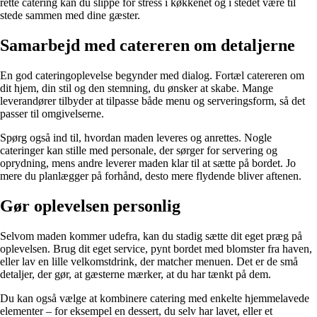
rette catering kan du slippe for stress i køkkenet og i stedet være til
stede sammen med dine gæster.
Samarbejd med catereren om detaljerne
En god cateringoplevelse begynder med dialog. Fortæl catereren om
dit hjem, din stil og den stemning, du ønsker at skabe. Mange
leverandører tilbyder at tilpasse både menu og serveringsform, så det
passer til omgivelserne.
Spørg også ind til, hvordan maden leveres og anrettes. Nogle
cateringer kan stille med personale, der sørger for servering og
oprydning, mens andre leverer maden klar til at sætte på bordet. Jo
mere du planlægger på forhånd, desto mere flydende bliver aftenen.
Gør oplevelsen personlig
Selvom maden kommer udefra, kan du stadig sætte dit eget præg på
oplevelsen. Brug dit eget service, pynt bordet med blomster fra haven,
eller lav en lille velkomstdrink, der matcher menuen. Det er de små
detaljer, der gør, at gæsterne mærker, at du har tænkt på dem.
Du kan også vælge at kombinere catering med enkelte hjemmelavede
elementer – for eksempel en dessert, du selv har lavet, eller et