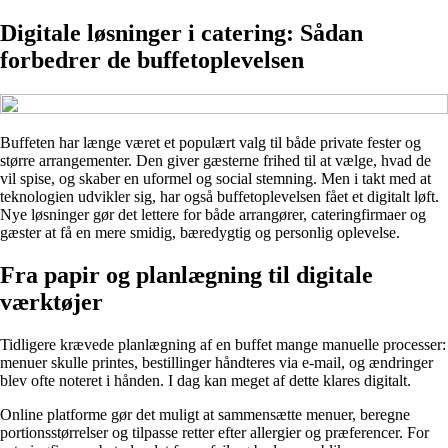
Digitale løsninger i catering: Sådan
forbedrer de buffetoplevelsen
Buffeten har længe været et populært valg til både private fester og
større arrangementer. Den giver gæsterne frihed til at vælge, hvad de
vil spise, og skaber en uformel og social stemning. Men i takt med at
teknologien udvikler sig, har også buffetoplevelsen fået et digitalt løft.
Nye løsninger gør det lettere for både arrangører, cateringfirmaer og
gæster at få en mere smidig, bæredygtig og personlig oplevelse.
Fra papir og planlægning til digitale
værktøjer
Tidligere krævede planlægning af en buffet mange manuelle processer:
menuer skulle printes, bestillinger håndteres via e-mail, og ændringer
blev ofte noteret i hånden. I dag kan meget af dette klares digitalt.
Online platforme gør det muligt at sammensætte menuer, beregne
portionsstørrelser og tilpasse retter efter allergier og præferencer. For