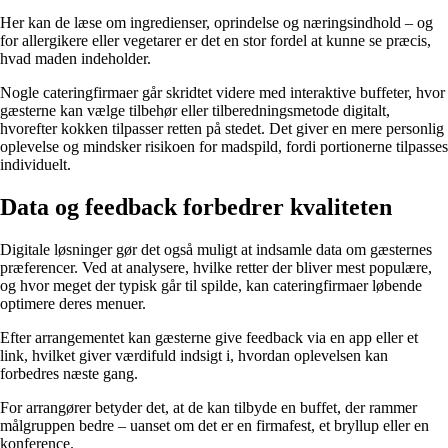
Her kan de læse om ingredienser, oprindelse og næringsindhold – og
for allergikere eller vegetarer er det en stor fordel at kunne se præcis,
hvad maden indeholder.
Nogle cateringfirmaer går skridtet videre med interaktive buffeter, hvor
gæsterne kan vælge tilbehør eller tilberedningsmetode digitalt,
hvorefter kokken tilpasser retten på stedet. Det giver en mere personlig
oplevelse og mindsker risikoen for madspild, fordi portionerne tilpasses
individuelt.
Data og feedback forbedrer kvaliteten
Digitale løsninger gør det også muligt at indsamle data om gæsternes
præferencer. Ved at analysere, hvilke retter der bliver mest populære,
og hvor meget der typisk går til spilde, kan cateringfirmaer løbende
optimere deres menuer.
Efter arrangementet kan gæsterne give feedback via en app eller et
link, hvilket giver værdifuld indsigt i, hvordan oplevelsen kan
forbedres næste gang.
For arrangører betyder det, at de kan tilbyde en buffet, der rammer
målgruppen bedre – uanset om det er en firmafest, et bryllup eller en
konference.