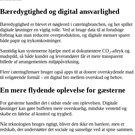
Bæredygtighed og digital ansvarlighed
Bæredygtighed er blevet et nøgleord i cateringbranchen, og her spiller
digitale løsninger en vigtig rolle. Ved at bruge data til at forudsige
forbrug kan man reducere overproduktion, og digitale menuer sparer
både papir og trykomkostninger.
Samtidig kan systemerne hjælpe med at dokumentere CO₂-aftryk og
madspild, så både kunder og leverandører får et mere transparent
billede af arrangementets miljøpåvirkning.
Flere cateringfirmaer bruger også apps til at donere overskydende mad
til velgørende formål – en digital bro mellem overskud og behov.
En mere flydende oplevelse for gæsterne
For gæsterne handler det i sidste ende om oplevelsen. Digitale
løsninger kan gøre buffeten mere overskuelig, mindske ventetid og
skabe en følelse af kontrol og tryghed.
Når teknologien bruges rigtigt, bliver den ikke en barriere, men et
redskab, der understøtter det sociale og sanselige ved at spise sammen.