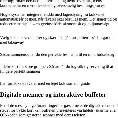
cateringfirmaer betyder det færre fejl og bedre overblik, mens
kunderne får en mere fleksibel og overskuelig bestillingsproces.
Nogle systemer integrerer endda med lagerstyring, så køkkenet
automatisk får besked, når råvarer skal bestilles hjem. Det sparer tid og
reducerer madspild – en gevinst både økonomisk og miljømæssigt.
Vælg lokale leverandører og skær ned på transporten – sådan gør du
med takeaway
Sådan sammensætter du den perfekte festmenu til en rund fødselsdag
Julefrokost for store grupper: Sådan får du logistik og servering til at
fungere perfekt sammen
Lær om lokale råvarer med en lejet kok som din guide
Digitale menuer og interaktive buffeter
En af de mest synlige forandringer for gæsterne er de digitale menuer. I
stedet for trykte kort kan buffeten præsenteres via tablets, skærme eller
QR-koder, som gæsterne scanner med deres telefon.