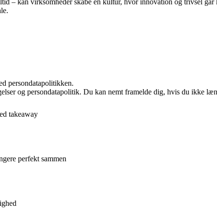
ltid – kan virksomheder skabe en kultur, hvor innovation og trivsel går
le.
ed persondatapolitikken.
ngelser og persondatapolitik. Du kan nemt framelde dig, hvis du ikke læ
med takeaway
 fungere perfekt sammen
tighed