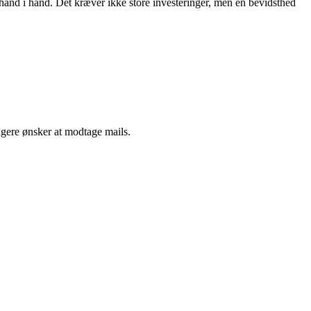
 hånd i hånd. Det kræver ikke store investeringer, men en bevidsthed
ngere ønsker at modtage mails.