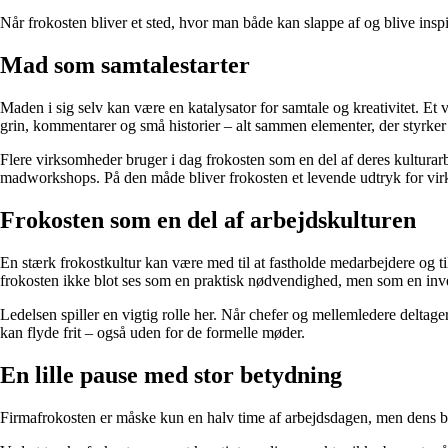
Når frokosten bliver et sted, hvor man både kan slappe af og blive insp
Mad som samtalestarter
Maden i sig selv kan være en katalysator for samtale og kreativitet. 
grin, kommentarer og små historier – alt sammen elementer, der styrker 
Flere virksomheder bruger i dag frokosten som en del af deres kultura
madworkshops. På den måde bliver frokosten et levende udtryk for vi
Frokosten som en del af arbejdskulturen
En stærk frokostkultur kan være med til at fastholde medarbejdere og ti
frokosten ikke blot ses som en praktisk nødvendighed, men som en inves
Ledelsen spiller en vigtig rolle her. Når chefer og mellemledere deltage
kan flyde frit – også uden for de formelle møder.
En lille pause med stor betydning
Firmafrokosten er måske kun en halv time af arbejdsdagen, men dens be