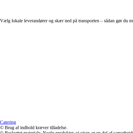
Vælg lokale leverandører og skær ned på transporten – sådan gør du 
Catering
© Brug af indhold kræver tilladelse.
© Beskyttet materiale. Nogle produkter, vi viser, er en del af samarbejd