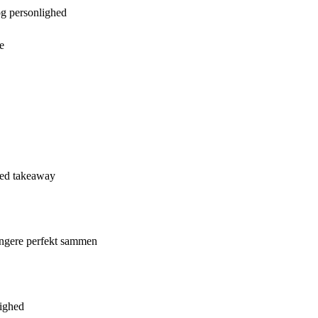
og personlighed
e
med takeaway
 fungere perfekt sammen
tighed