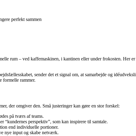
 fungere perfekt sammen
melle rum – ved kaffemaskinen, i kantinen eller under frokosten. Her er de
rbejdsfællesskabet, sender det et signal om, at samarbejde og idéudveksl
 de formelle rammer.
, der omgiver den. Små justeringer kan gøre en stor forskel:
ødes på tværs af teams.
er “kundernes perspektiv”, som kan inspirere til samtale.
tion end individuelle portioner.
ve nye input og skabe netværk.