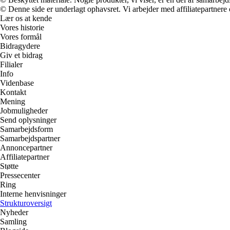
© Denne side er underlagt ophavsret. Vi arbejder med affiliatepartnere 
Lær os at kende
Vores historie
Vores formål
Bidragydere
Giv et bidrag
Filialer
Info
Videnbase
Kontakt
Mening
Jobmuligheder
Send oplysninger
Samarbejdsform
Samarbejdspartner
Annoncepartner
Affiliatepartner
Støtte
Pressecenter
Ring
Interne henvisninger
Strukturoversigt
Nyheder
Samling