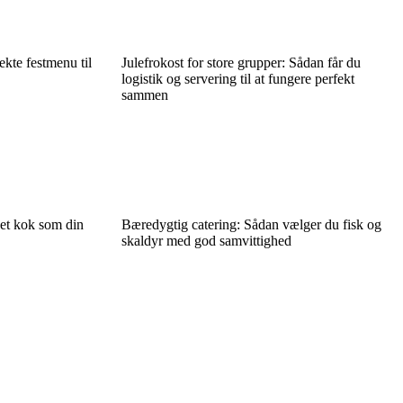
kte festmenu til
Julefrokost for store grupper: Sådan får du
logistik og servering til at fungere perfekt
sammen
jet kok som din
Bæredygtig catering: Sådan vælger du fisk og
skaldyr med god samvittighed