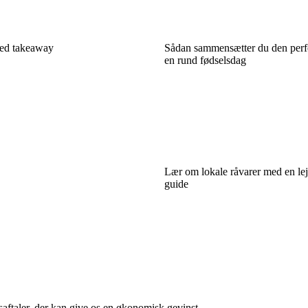
med takeaway
Sådan sammensætter du den perfe
en rund fødselsdag
Lær om lokale råvarer med en le
guide
saftaler, der kan give os en økonomisk gevinst.