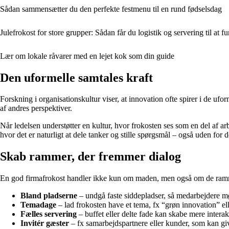
Sådan sammensætter du den perfekte festmenu til en rund fødselsdag
Julefrokost for store grupper: Sådan får du logistik og servering til at
Lær om lokale råvarer med en lejet kok som din guide
Den uformelle samtales kraft
Forskning i organisationskultur viser, at innovation ofte spirer i de ufor
af andres perspektiver.
Når ledelsen understøtter en kultur, hvor frokosten ses som en del af a
hvor det er naturligt at dele tanker og stille spørgsmål – også uden for
Skab rammer, der fremmer dialog
En god firmafrokost handler ikke kun om maden, men også om de rammer
Bland pladserne
– undgå faste siddepladser, så medarbejdere m
Temadage
– lad frokosten have et tema, fx “grøn innovation” ell
Fælles servering
– buffet eller delte fade kan skabe mere interak
Invitér gæster
– fx samarbejdspartnere eller kunder, som kan gi