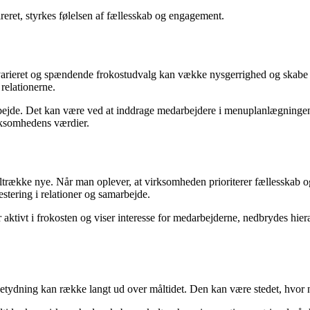
ireret, styrkes følelsen af fællesskab og engagement.
Et varieret og spændende frokostudvalg kan vække nysgerrighed og skabe
relationerne.
rbejde. Det kan være ved at inddrage medarbejdere i menuplanlægningen
rksomhedens værdier.
ltrække nye. Når man oplever, at virksomheden prioriterer fællesskab og
tering i relationer og samarbejde.
r aktivt i frokosten og viser interesse for medarbejderne, nedbrydes hier
tydning kan række langt ud over måltidet. Den kan være stedet, hvor ny